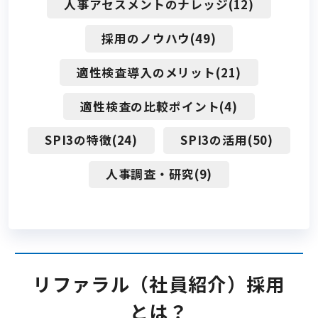
料金
人事アセスメントのナレッジ(12)
高卒採用で使う
会社概要
採用のノウハウ(49)
活用場面
適性検査導入のメリット(21)
料金
ご利用中の方の管理画面はこちら
事例
適性検査の比較ポイント(4)
解決できる課題
テストセンター情報
サポート体制
SPI3の特徴(24)
SPI3の活用(50)
事例
セミナー情報
人事調査・研究(9)
よくある質問
サポート体制
お問い合わせ
よくある質問
リファラル（社員紹介）採用
とは？