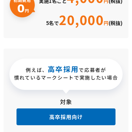
初期費用
実施1名ごと
円
(税抜)
0
円
20,000
5名で
円
(税抜)
高卒採用
例えば、
で応募者が
慣れているマークシートで実施したい場合
対象
高卒採用向け