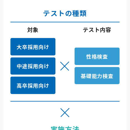
大卒採用で使う
テストの種類
料金
中途採用で使う
対象
テスト内容
解決できる課題
高卒採用で使う
大卒採用向け
性格検査
事例
中途採用向け
基礎能力検査
サポート体制
高卒採用向け
よくある質問
テストセンター情報
実施方法