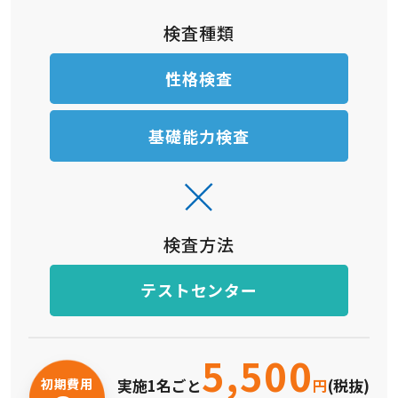
検査種類
性格検査
基礎能力検査
検査方法
テストセンター
5,500
初期費用
実施1名ごと
円
(税抜)