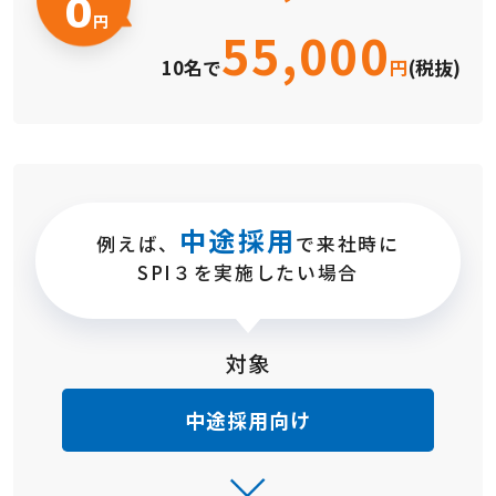
0
円
55,000
10名で
円
(税抜)
中途採用
例えば、
で来社時に
SPI３を実施したい場合
対象
中途採用向け