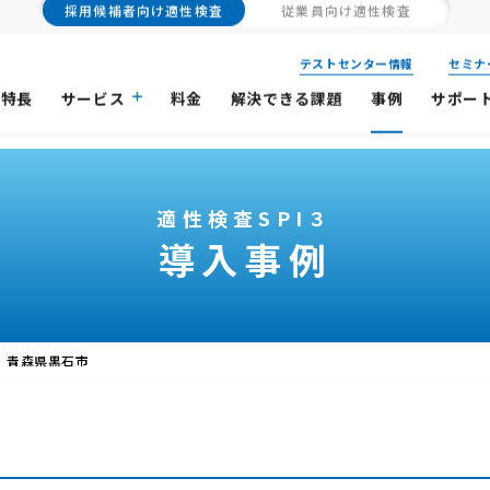
採用候補者向け
適性検査
従業員向け
適性検査
テストセンター情報
セミナ
特長
サービス
料金
解決できる課題
事例
サポー
適性検査SPI３
導入事例
青森県黒石市