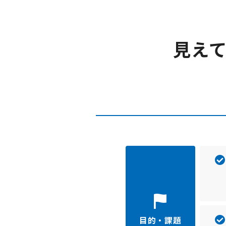
見え
目的・課題