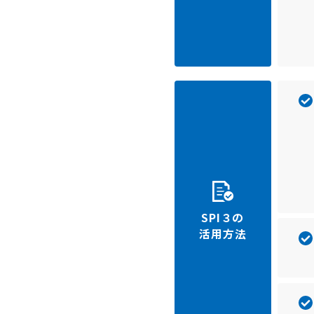
SPI３の
活用方法